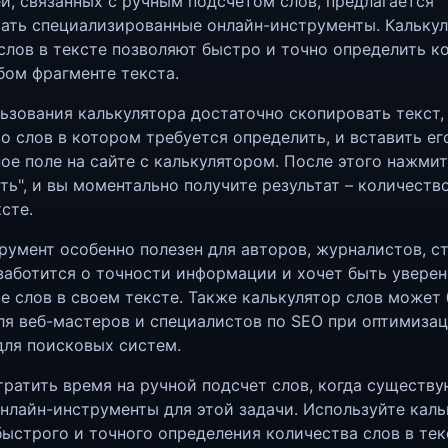
й, связанных с ручным подсчетом слов, предлагается
ать специализированные онлайн-инструменты. Кальку
слов в тексте позволяют быстро и точно определить к
бом фрагменте текста.
ьзования калькулятора достаточно скопировать текст,
о слов в котором требуется определить, и вставить ег
ое поле на сайте с калькулятором. После этого нажмит
ть", и вы моментально получите результат – количество
сте.
румент особенно полезен для авторов, журналистов, с
 заботится о точности информации и хочет быть увере
е слов в своем тексте. Также калькулятор слов может
ля веб-мастеров и специалистов по SEO при оптимиза
для поисковых систем.
тратить время на ручной подсчет слов, когда существу
нлайн-инструменты для этой задачи. Используйте каль
быстрого и точного определения количества слов в тек