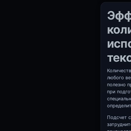
Эфф
кол
исп
тек
Количеств
любого ве
полезно п
при подго
специальн
определит
Подсчет с
затруднит