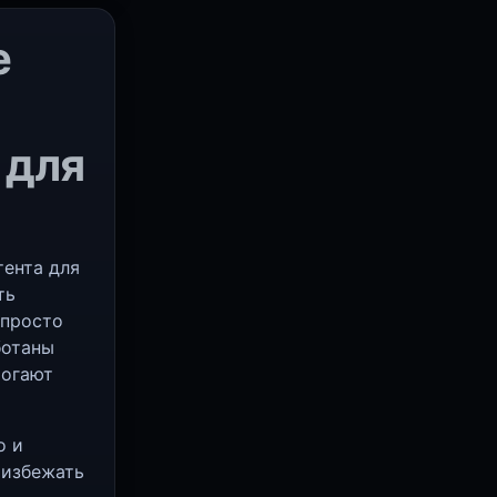
е
 для
тента для
ть
 просто
ботаны
могают
о и
 избежать