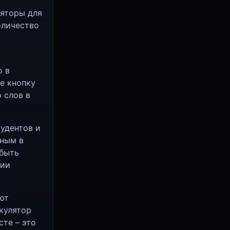
ляторы для
оличество
о в
е кнопку
 слов в
тудентов и
нным в
 быть
ции
ют
кулятор
сте – это