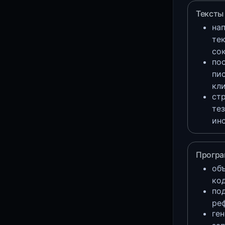
Тексты 
на
те
со
пос
пи
кл
ст
тез
ин
Програ
об
ко
по
ре
ген