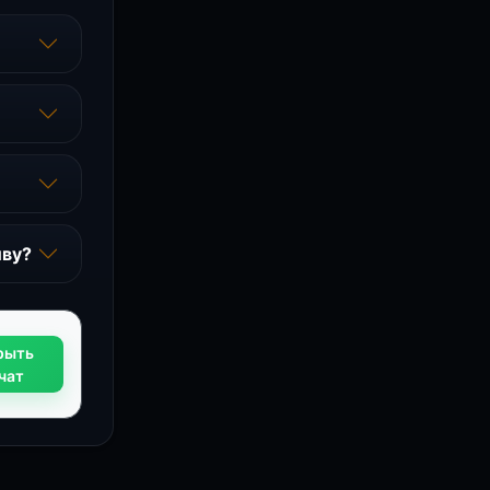
иву?
рыть
чат