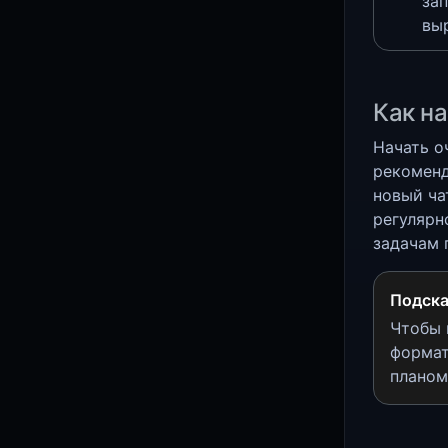
за
вы
Как на
Начать о
рекоменд
новый ча
регулярн
задачам 
Подска
Чтобы 
формат
планом