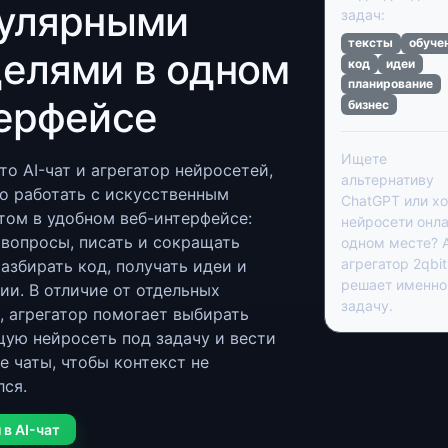
улярными
задач:
тексты
обуче
елями в одном
код
идеи
планирование
ерфейсе
бизнес
Ищете
то AI-чат и агрегатор нейросетей,
альтернативу
о работать с искусственным
ChatGPT или хо
том в удобном веб-интерфейсе:
нейросети онла
 вопросы, писать и сокращать
одном месте? A
агрегатор 2qbit
разбирать код, получать идеи и
решает именно
ии. В отличие от отдельных
задачу.
, агрегатор помогает выбирать
ую нейросеть под задачу и вести
е чаты, чтобы контекст не
ся.
 в AI-чат