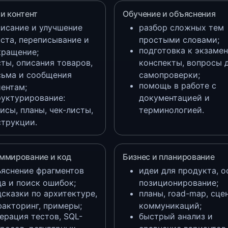
и контент
Обучение и объяснения
писание и улучшение
разбор сложных тем
кста, переписывание и
простыми словами;
подготовка к экзамен
кращение;
ты, описания товаров,
конспекты, вопросы 
сьма и сообщения
самопроверки;
помощь в работе с
иентам;
руктурирование:
документацией и
исы, планы, чек-листы,
терминологией.
струкции.
ммирование и код
Бизнес и планирование
ъяснение фрагментов
идеи для продукта, о
да и поиск ошибок;
позиционирование;
дсказки по архитектуре,
планы, road-map, сце
факторинг, примеры;
коммуникаций;
ерация тестов, SQL-
быстрый анализ и