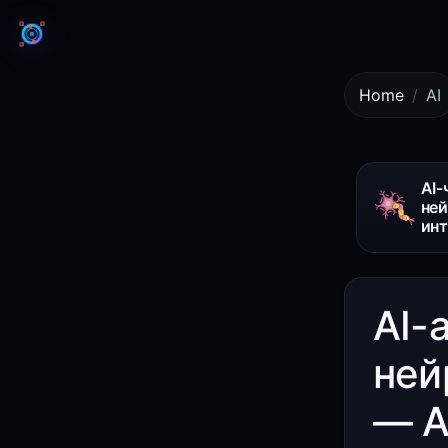
Home
AI
AI-
ней
ин
AI-
ней
— A