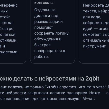
контекста
нтерфейс
Нейросеть д
Отдельные
зных
текста, нейр
диалоги под
етей:
для кода,
разные задачи
, когда
нейросеть д
помогают
быстро
идей — агре
сохранять логику
ючаться
помогает вы
обсуждения и
 стилями
оптимальный
быстрее
в и
инструмент.
возвращаться к
ностями.
работе.
жно делать с нейросетями на 2qbit
ент полезен не только “чтобы спросить что-то в чате”. 
ти нейросети закрывают десятки сценариев. Ниже — 
ые направления, для которых используют AI-чат.