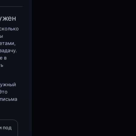
нужен
сколько
бы
етами,
задачу.
е в
ть
нужный
Это
 письма
и под