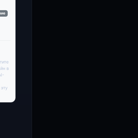
ние
тите
йн в
I-
 эту