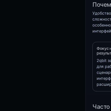
Почем
Удобство
сложност
особенно
интерфей
Фокус 
резуль
2qbit 
для ра
сценар
интерф
расшир
Часто