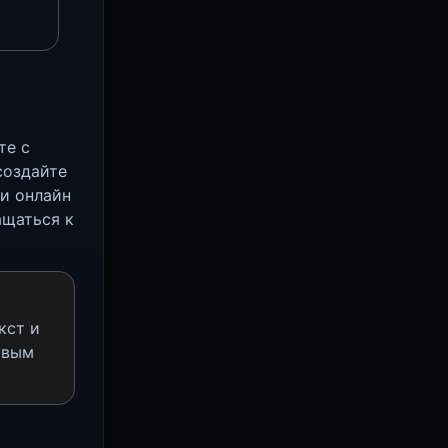
те с
создайте
ти онлайн
ащаться к
кст и
овым