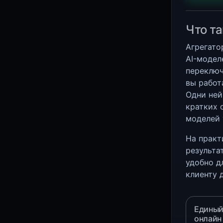
Что та
Агрегато
AI-модел
переключ
вы работ
Одни ней
кратких 
моделей 
На практ
результа
удобно д
клиенту 
Единый
онлайн