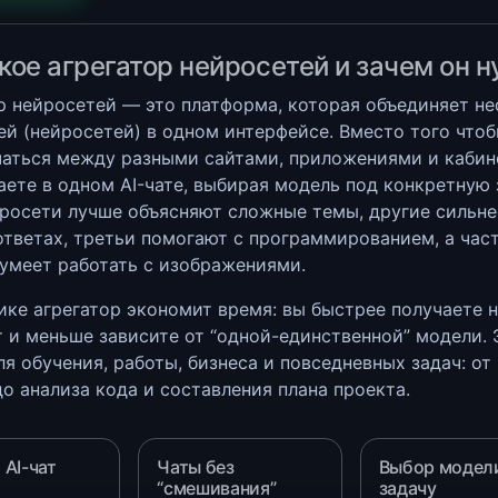
кое агрегатор нейросетей и зачем он 
р нейросетей — это платформа, которая объединяет не
ей (нейросетей) в одном интерфейсе. Вместо того что
аться между разными сайтами, приложениями и кабин
аете в одном AI-чате, выбирая модель под конкретную 
росети лучше объясняют сложные темы, другие сильне
ответах, третьи помогают с программированием, а час
умеет работать с изображениями.
ике агрегатор экономит время: вы быстрее получаете 
т и меньше зависите от “одной-единственной” модели. 
ля обучения, работы, бизнеса и повседневных задач: от
до анализа кода и составления плана проекта.
 AI-чат
Чаты без
Выбор модел
“смешивания”
задачу