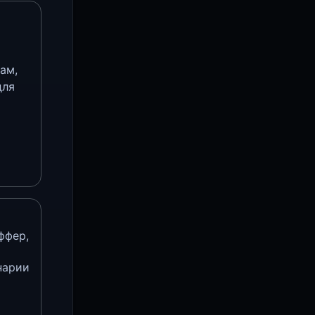
ам,
для
ффер,
нарии