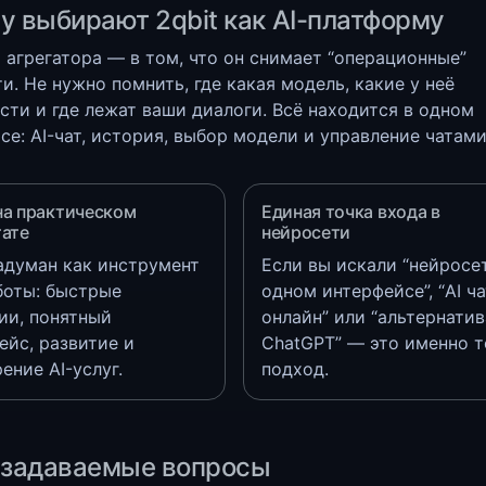
у выбирают 2qbit как AI-платформу
 агрегатора — в том, что он снимает “операционные”
и. Не нужно помнить, где какая модель, какие у неё
сти и где лежат ваши диалоги. Всё находится в одном
се: AI-чат, история, выбор модели и управление чатами
на практическом
Единая точка входа в
тате
нейросети
задуман как инструмент
Если вы искали “нейросе
боты: быстрые
одном интерфейсе”, “AI ча
ии, понятный
онлайн” или “альтернатив
ейс, развитие и
ChatGPT” — это именно т
ение AI-услуг.
подход.
 задаваемые вопросы