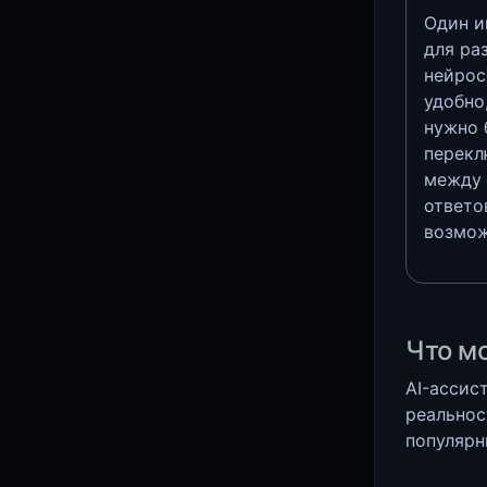
Один и
для ра
нейрос
удобно
нужно 
перекл
между
ответо
возмож
Что мо
AI-ассист
реальнос
популярн