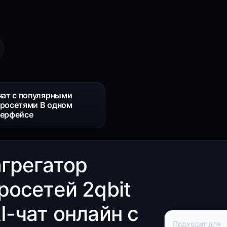
чат с популярными
росетями В одном
терфейсе
агрегатор
росетей 2qbit
I-чат онлайн с
Подходит для