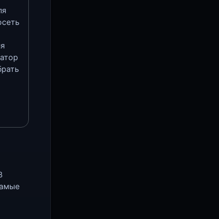
ля
осеть
ля
гатор
брать
В
самые