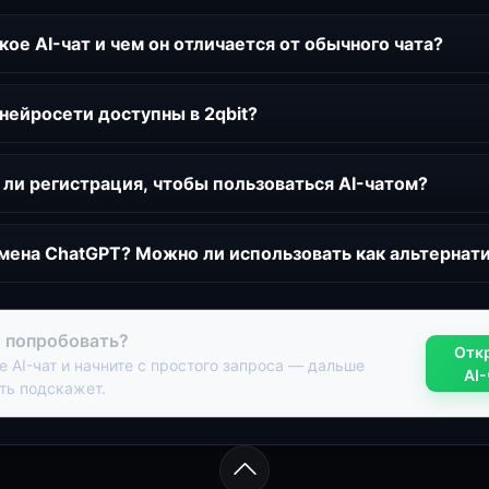
кое AI-чат и чем он отличается от обычного чата?
нейросети доступны в 2qbit?
ли регистрация, чтобы пользоваться AI-чатом?
мена ChatGPT? Можно ли использовать как альтернат
 попробовать?
Отк
е AI-чат и начните с простого запроса — дальше
AI-
ть подскажет.