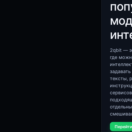
поп
мод
инт
2qbit — э
где можн
интеллек
задавать
тексты, 
инструкц
сервисов
подходящ
отдельны
смешивал
Перейти