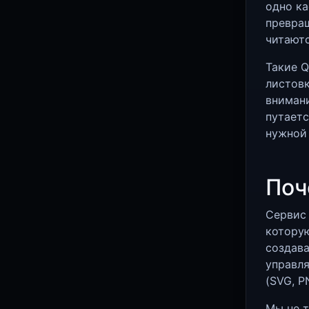
одно ка
превращ
читают
Такие Q
листовк
внимани
путаетс
нужной 
Поч
Сервис 
которую
создава
управля
(SVG, P
Мы не т