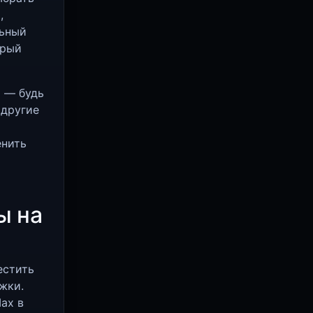
,
льный
орый
 — будь
другие
енить
ы на
естить
жки.
ax в