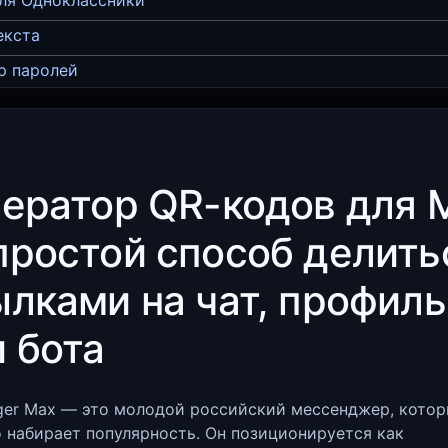
ля Одноклассники
екста
р паролей
нератор QR-кодов для 
простой способ делить
ылками на чат, профиль
 бота
ger Max — это молодой российский мессенджер, кото
 набирает популярность. Он позиционируется как