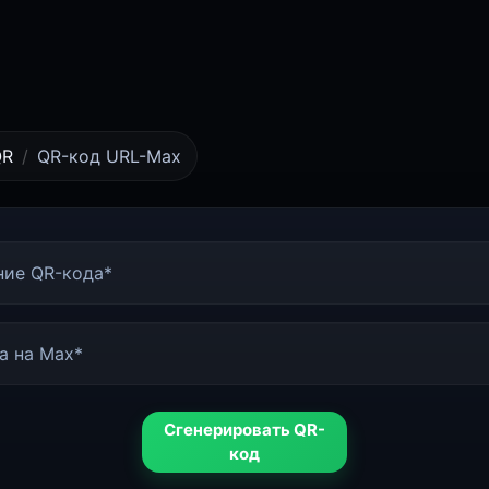
QR
QR-код URL-Max
ние QR-кода*
а на Max*
Сгенерировать QR-
код