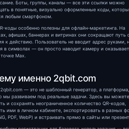
сание. Боты, группы, каналы — все эти ссылки можно
ать в понятные, визуально оформленные коды, которы
ся любым смартфоном.
R-коды особенно полезны для офлайн-маркетинга. На
ах, афишах, баннерах и витринах они сокращают путь 
я к действию. Пользователь не вводит адрес руками, 
я в символах — он просто наводит камеру и оказывает
точке Max.
ему именно 2qbit.com
2qbit.com — это не шаблонный генератор, а платформа
 мы развиваем под реальные задачи. Здесь вы может
ть и сохранять неограниченное количество QR-кодов,
ть ими в личном кабинете, экспортировать в разных ф
NG, PDF, WebP) и встраивать прямо в сайты или презен
ребуем регистрации для базового использования — вс