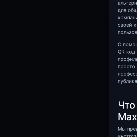
альтерн
для общ
компани
своей к
пользов
С помо
QR‑код 
профиль
просто 
професс
публика
Что
Max
Мы пред
инструм