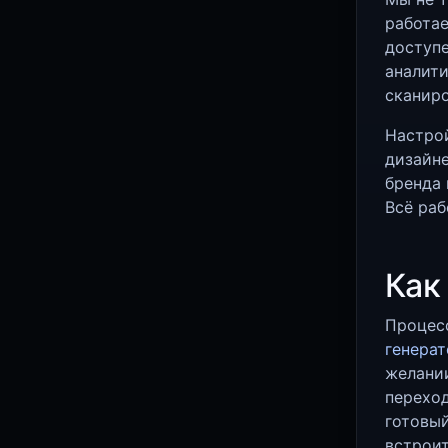
работае
доступ
аналити
сканиро
Настрой
дизайне
бренда 
Всё раб
Как
Процес
генерат
желании
переход
готовый
встроит