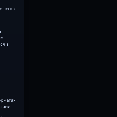
е легко
от
не
ся в
,
е
орматах
тации.
ё