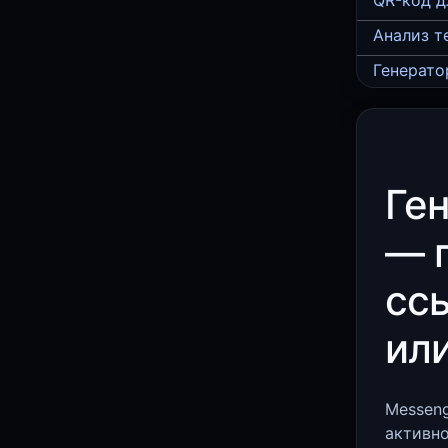
QR-код д
Анализ т
Генерато
Ге
— 
сс
или
Messen
активно