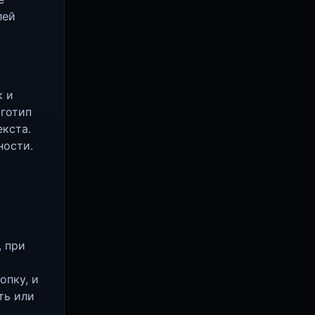
лей
к и
оготип
екста.
ности.
, при
опку, и
ть или