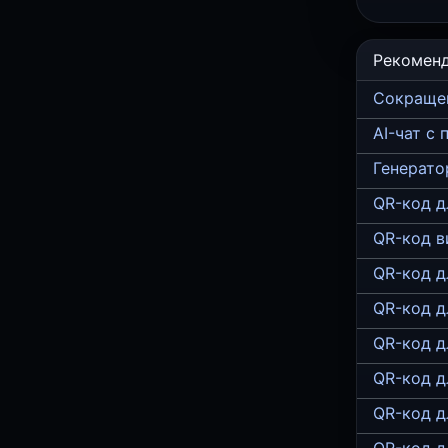
Рекомен
Сокраще
AI-чат с
Генерато
QR-код д
QR-код в
QR-код д
QR-код д
QR-код д
QR-код д
QR-код д