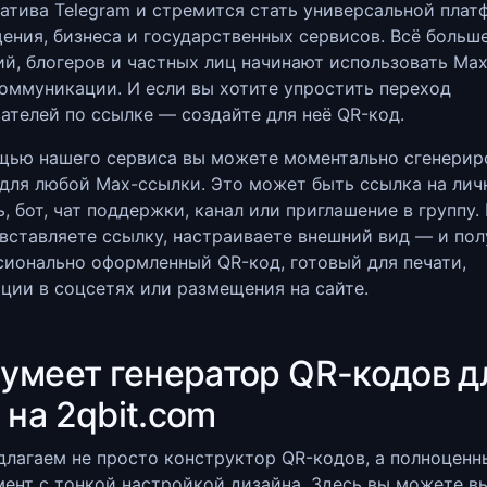
атива Telegram и стремится стать универсальной пла
ения, бизнеса и государственных сервисов. Всё больш
й, блогеров и частных лиц начинают использовать Max
оммуникации. И если вы хотите упростить переход
ателей по ссылке — создайте для неё QR-код.
щью нашего сервиса вы можете моментально сгенерир
для любой Max-ссылки. Это может быть ссылка на ли
, бот, чат поддержки, канал или приглашение в группу.
вставляете ссылку, настраиваете внешний вид — и пол
ионально оформленный QR-код, готовый для печати,
ции в соцсетях или размещения на сайте.
 умеет генератор QR-кодов д
 на 2qbit.com
лагаем не просто конструктор QR-кодов, а полноценн
ент с тонкой настройкой дизайна. Здесь вы можете в