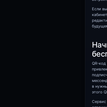
Если вы
кабинет
редакти
будущем
Нач
бес
QR-код 
привлек
подпис
мессенд
в нужны
этого Q
Сервис 