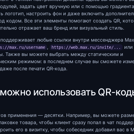
одулей, задать цвет вручную или с помощью градиента
ь логотип, настроить фон и даже включить дополните
од кодом. Все эти элементы помогают создать QR, кот
тельно отражает ваш бренд или визуальный стиль.
 поддерживает любые ссылки внутри мессенджера Max
,
или 
s://max.ru/username
https://web.max.ru/invite/...
ы. Также вы можете выбрать между статическим и
ческим режимом: в последнем случае вы сможете изм
даже после печати QR‑кода.
 можно использовать QR-код
x
тов применения — десятки. Например, вы можете разм
паковке товара, чтобы клиент сразу попал в чат поддер
роить его в визитку, чтобы собеседник добавил вас в M