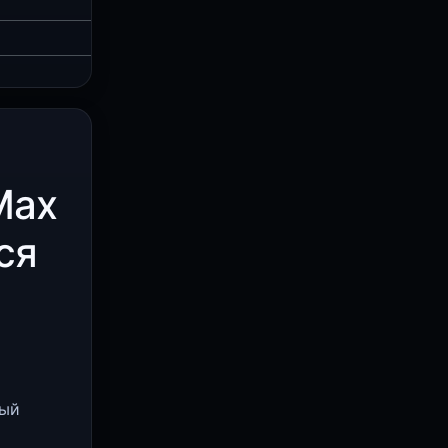
Max
ся
рый