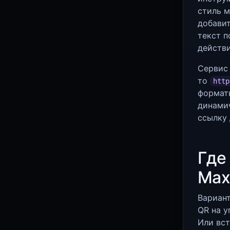
стиль м
добавит
текст п
действи
Сервис
то
http
формат
динами
ссылку 
Где
Ma
Вариан
QR на у
Или вст