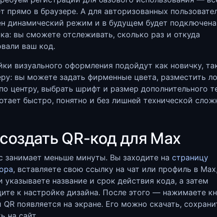
т прямо в браузере. А для авторизованных пользовате
ен динамический режим и в будущем будет подключена
ка: вы сможете отслеживать, сколько раз и откуда
вали ваш код.
ки визуального оформления подойдут как новичку, та
ру: вы можете задать фирменные цвета, разместить л
по центру, выбрать шрифт и размер дополнительного т
отает быстро, понятно и без лишней технической слож
 создать QR-код для Max
с занимает меньше минуты. Вы заходите на
страницу
ора
, вставляете свою ссылку на чат или профиль в Max
 указываете название и срок действия кода, а затем
ите к настройке дизайна. После этого — нажимаете кн
 QR появляется на экране. Его можно скачать, сохрани
ь на сайт.