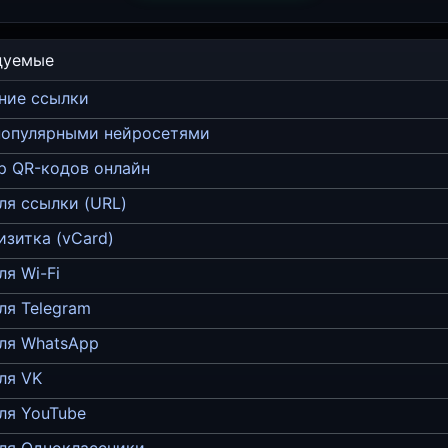
дуемые
ние ссылки
 популярными нейросетями
р QR-кодов онлайн
ля ссылки (URL)
изитка (vCard)
ля Wi-Fi
ля Telegram
ля WhatsApp
ля VK
ля YouTube