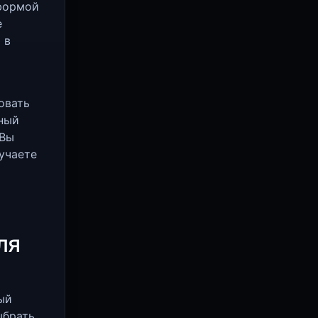
тформой
е
 в
овать
чный
 Вы
учаете
ля
ый
ыбрать