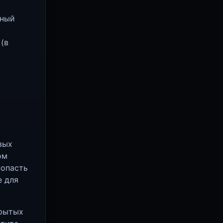
чный
(в
вых
ом
попасть
е для
крытых